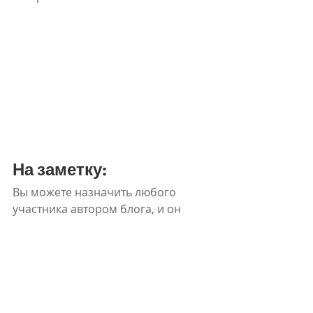
На заметку:
Вы можете назначить любого 
участника автором блога, и он 
сможет создавать посты. 
Добавление авторов — хороший 
способ насыщать блог свежим 
контентом и увеличивать 
сообщество.