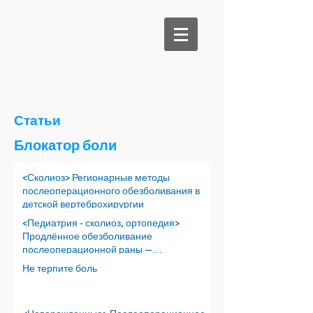
Би Медикал
Статьи
Блокатор боли
<Сколиоз> Регионарные методы
послеоперационного обезболивания в
детской вертеброхирургии
<Педиатрия - сколиоз, ортопедия>
Продлённое обезболивание
послеоперационной раны —
перспективы
Не терпите боль