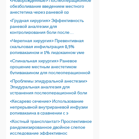
<Новорожденные> Послеоперационное
обезболивание введением местного
анестетика через раневой ор
<Грудная хирургия> Эффективность
раневой аналгезии для
контролирования боли после
проведения т
<Черепная хирургия> Превентивная
скальповая инфильтрация 0,5%
ропивакаином и 1% лидокаином уме
<Спинальная хирургия> Раневое
орошение местным анестетиком
бупивакаином для послеоперационной
<Проблемы эпидуральной анестезии>
Эпидуральная аналгезия для
устранения послеоперационной боли
<Кесарево сечение> Использование
непрерывной внутрираневой инфузии
ропивакаина в сравнении с э
<Костный трансплантат> Проспективное
рандомизированное двойное слепое
исследование эффективнос