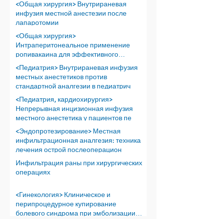
<Общая хирургия> Внутрираневая
инфузия местной анестезии после
лапаротомии
<Общая хирургия>
Интраперитонеальное применение
ропивакаина для эффективного
обезболивания пос
<Педиатрия> Внутрираневая инфузия
местных анестетиков против
стандартной аналгезии в педиатрич
<Педиатрия, кардиохирургия>
Непрерывная инцизионная инфузия
местного анестетика у пациентов пе
<Эндопротезирование> Местная
инфильтрационная аналгезия: техника
лечения острой послеоперацион
Инфильтрация раны при хирургических
операциях
<Гинекология> Клиническое и
перипроцедурное купирование
болевого синдрома при эмболизации