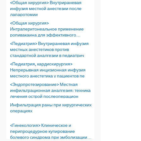
<Общая хирургия> Внутрираневая
инфузия местной анестезии после
лапаротомии
<Общая хирургия>
Интраперитонеальное применение
ропивакаина для эффективного
обезболивания пос
<Педиатрия> Внутрираневая инфузия
местных анестетиков против
стандартной аналгезии в педиатрич
<Педиатрия, кардиохирургия>
Непрерывная инцизионная инфузия
местного анестетика у пациентов пе
<Эндопротезирование> Местная
инфильтрационная аналгезия: техника
лечения острой послеоперацион
Инфильтрация раны при хирургических
операциях
<Гинекология> Клиническое и
перипроцедурное купирование
болевого синдрома при эмболизации