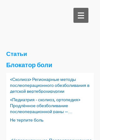
Би Медикал
Статьи
Блокатор боли
<Сколиоз> Регионарные методы
послеоперационного обезболивания в
детской вертеброхирургии
<Педиатрия - сколиоз, ортопедия>
Продлённое обезболивание
послеоперационной раны —
перспективы
Не терпите боль