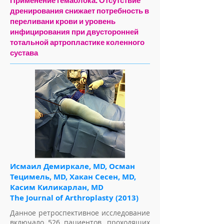
Применение гемаблока. Отсутствие
дренирования снижает потребность в
переливани крови и уровень
инфицирования при двусторонней
тотальной артропластике коленного
сустава
Исмаил Демиркале, MD, Осман
Тецимель, MD, Хакан Сесен, MD,
Касим Киликарлан, MD
The Journal of Arthroplasty (2013)
Данное ретроспективное исследование
включало 526 пациентов, проходящих