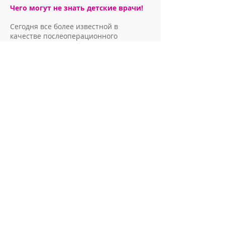
Чего могут не знать детские врачи!
Сегодня все более известной в
качестве послеоперационного
обезболивания становится
методика
раневого орошения
местного, а не
общесистемного, действия.
Распространению этой методики
способствовало появление устройств
нового поколения таких, как
Блокатор
боли (SmartInfuser PainPump),
Израиль
,
отвечающих требованиям
этого метода обезболивания. Методика
инфильтрации ран направлена на
раннюю активизацию и реабилитацию
пациента путем
отказа от
общесистемных и наркотических
средств
обезболивания. Собственно
методика и была разработана
специально для устранения седации
пациента и обеспечения быстрого
физиологического восстановления.
С некоторыми из рецензий по