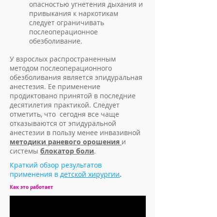
опасностью угнетения дыхания и
привыкания к наркотикам
следует ограничивать
послеоперационное
обезболивание.
У взрослых распространенным
методом послеоперацион­ного
обезболивания является эпидуральная
анестезия. Ее применение
продиктовано принятой в последние
десятилетия практикой. Следует
отметить, что сегодня все чаще
отказываются от эпидуральной
анестезии в пользу менее инвазивной
методики раневого орошения
и
системы
блокатор боли
.
Краткий обзор результатов
применения в
детской хирургии
.
Как это работает