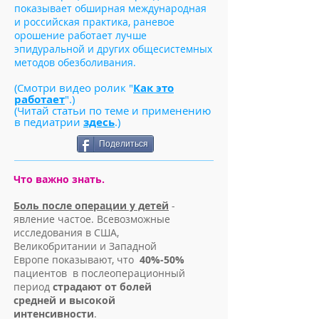
показывает обширная международная
и российская практика, раневое
орошение работает лучше
эпидуральной и других общесистемных
методов обезболивания.
(Смотри видео ролик "
Как это
работает
".)
(Читай статьи по теме и применению
в педиатрии
здесь
.)
Поделиться
Что важно знать.
Боль после операции у детей
-
явление частое. Всевозможные
исследования в США,
Великобритании и Западной
Европе показывают, что
40%-50%
пациентов в послеоперационный
период
страдают от болей
средней и высокой
интенсивности
.