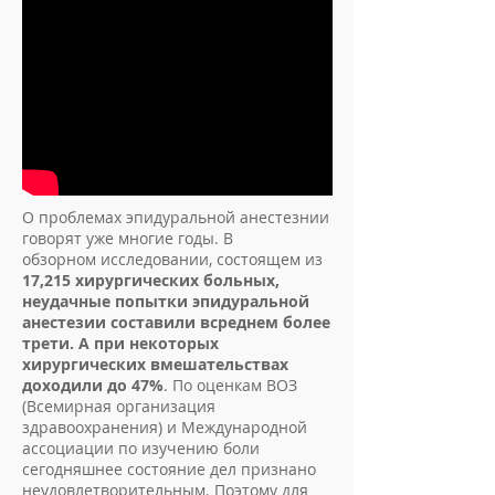
О проблемах эпидуральной анестезнии
говорят уже многие годы. В
обзорном исследовании, состоящем из
17,215 хирургических больных,
неудачные попытки эпидуральной
анестезии составили всреднем более
трети. А при некоторых
хирургических вмешательствах
доходили до 47%
. По оценкам ВОЗ
(Всемирная организация
здравоохранения) и Международной
ассоциации по изучению боли
сегодняшнее состояние дел признано
неудовлетворительным. Поэтому для