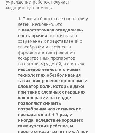
учреждении ребенок получает
медицин­скую помощь.
1.
Причин боли после операции у
детей несколько. Это
и
недостаточная осведомлен­
ность врачей
относительно
современных представ­лений о
своеобразии и сложности
фармакокинети­ки (влияния
лекарственных препаратов
на организм) у детей, и опять же
неосведомленность о новых
технологиях обезболивания
таких, как
раневое орошение
и
блокатор боли
, которые даже
при таких сложных операциях,
как операции на сердце
позволяют снизить
потребление наркотических
препаратов в 5-6-7 раз, и
иногда, вследствие хорошего
самочувствия ребенка, и
просто отказаться от них. А при