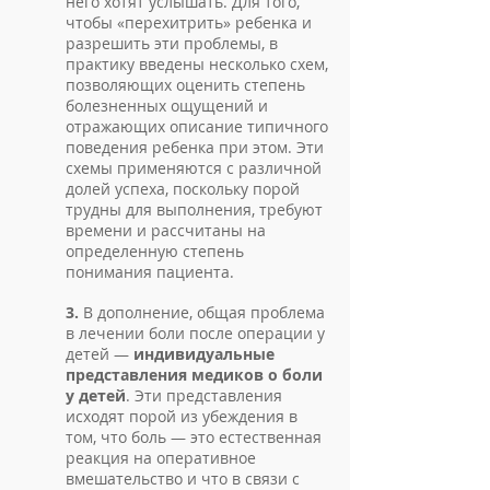
него хотят услышать. Для того,
чтобы «перехитрить» ребенка и
разрешить эти проблемы, в
практику введены несколько схем,
позволяющих оценить степень
бо­лезненных ощущений и
отражающих описание ти­пичного
поведения ребенка при этом. Эти
схемы применяются с различной
долей успеха, поскольку порой
трудны для выполнения, требуют
времени и рассчитаны на
определенную степень
понимания пациента.
3.
В дополнение, общая проблема
в лечении боли после операции у
детей —
индивидуальные
представле­ния медиков о боли
у детей
. Эти представления
исходят порой из убеждения в
том, что боль — это естественная
реакция на оперативное
вмешатель­ство и что в связи с