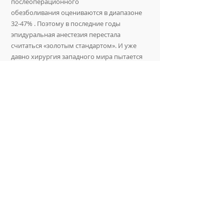
послеоперационного
обезболивания оцениваются в диапазоне
32-47% . Поэтому в последние годы
эпидуральная анестезия перестала
считаться «золотым стандартом». И уже
давно хирургия западного мира пытается
отказаться от
наркотических
или других
общесистемных средств обезболивания,
наносящих вред организму
пациента. На
смену отходящим в прошлое методам
обезболивания пришла
методика
раневого орошения
.
Как это работает.