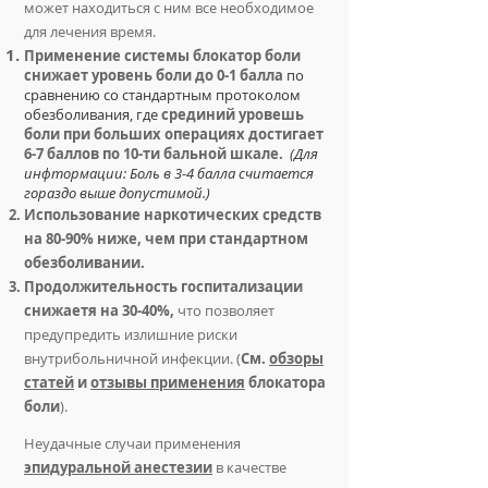
может находиться с ним все необходимое
для лечения время.
Применение системы блокатор боли
снижает уровень боли до 0-1 балла
по
сравнению со стандартным протоколом
обезболивания, где
срединий уровешь
боли при больших операциях достигает
6-7 баллов по 10-ти бальной шкале.
​
(Для
инфтормации: Боль в 3-4 балла считается
гораздо выше допустимой.)
Использование наркотических средств
на 80-90% ниже, чем при стандартном
обезболивании.
Продолжительность госпитализации
снижаетя на 30-40%,
что позволяет
предупредить излишние риски
внутрибольничной инфекции. (
См.
обзоры
статей
и
отзывы применения
блокатора
боли
).
Неудачные случаи применения
эпидуральной анестезии
в качестве