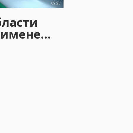
02:25
ласти
рименения
невого
ошения -
стема
окатор
оли