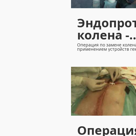
Эндопро
колена -
гемаблок
Операция по замене колена
применением устройств ге
и блокатор боли.
блокато
боли
Операци