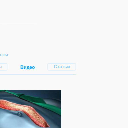
кты
ы
Статьи
Видео