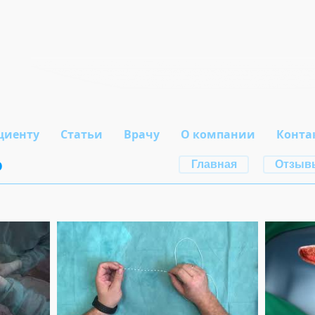
л
циенту
Статьи
Врачу
О компании
Конта
о
Главная
Отзыв