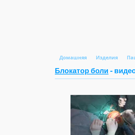
Би Медика
Смотри в будущее!
Домашняя
Изделия
Па
Блокатор боли
- виде