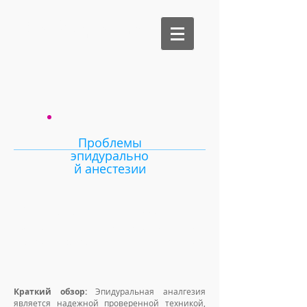
Би Медикал
Проблемы
эпидурально
й анестезии
Эпидуральная аналгезия для
устранения послеоперационной
боли больше не золотой
стандарт
Краткий обзор:
Эпидуральная аналгезия
является надежной проверенной техникой,