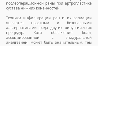
послеоперационной раны при артропластике
сустава нижних конечностей.
Техники инфильтрации ран и их вариации
являются простыми и безопасными
альтернативами ряда других хирургических
процедур. Хотя облегчение боли,
ассоциированной с эпидуральной
аналгезией, может быть значительным, тем
не менее, практикующие врачи ожидают
большего от этой инвазивной, дорогостоящей
и трудоёмкой техники. Количество показаний
для использования эпидуральной аналгезии
сокращается по ряду причин. Решение о том,
стоит ли продолжать применение
эпидуральных техник, должно подтверждаться
регулярными институциональными
проверками и точной оценкой соотношения
риска и пользы, а не быть продиктованным
общепринятой практикой. Для традиционного
послеоперационного обезболивания,
эпидуральная аналгезия может больше не
считаться золотым стандартом.
(Reg Anesth Pain Med 2012;37: 310-317)
Читать всю статью.