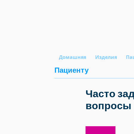
Би Медика
Смотри в будущее!
Домашняя
Изделия
Па
Пациенту
Часто за
вопросы