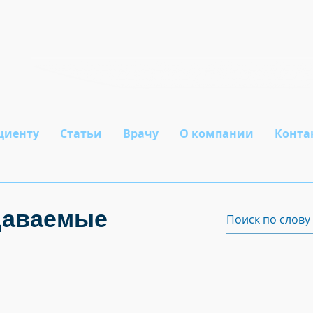
л
циенту
Статьи
Врачу
О компании
Конта
даваемые