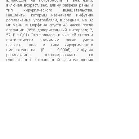
влияющие на потребность в аналгезии,
включая возраст, вес, длину разреза раны и
тип хирургического вмешательства.
Пациенты, которым назначали инфузию
ропивакаина, употребляли, в среднем, на 32
мг меньше морфина спустя 48 часов после
операции (95% доверительный интервал; 7,
57; Р = 0,01). Это являлось в высшей степени
статистически значимым после учета
возраста, пола и типа хирургического
вмешательства (Р = 0,0006). Инфузия
ропивакаина ассоциировалась со
существенно сокращенной длительностью
периода восстановления независимой
подвижности (Р = 0,02), временем первого
газовыделения (Р = 0,02) и сниженной
выраженностью кишечной непроходимости
(2/28 против 9/27, χ2 = 5,89, Р = 0,02).
Значительного воздействия на время первого
опорожнения кишечника (Р = 0,94) или
длительность госпитализации (Р = 0,77),
инфузия ропивакаина не оказала.
Выводы:
инфузия местных анестетиков на
фасциальной поверхности обеспечивает
эффективную аналгезию. Это улучшает
процесс восстановления пациента благодаря
ускоренному возобновлению работы