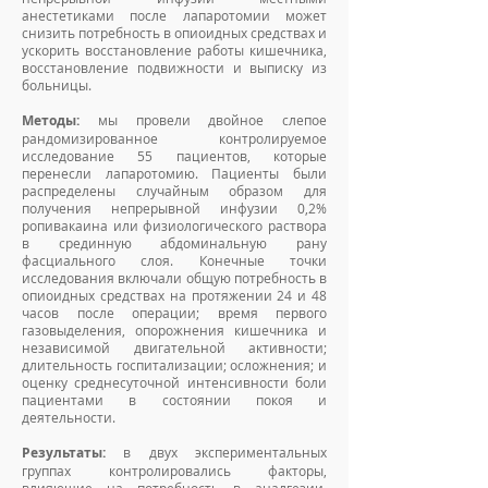
анестетиками после лапаротомии может
снизить потребность в опиоидных средствах и
ускорить восстановление работы кишечника,
восстановление подвижности и выписку из
больницы.
Методы:
мы провели двойное слепое
рандомизированное контролируемое
исследование 55 пациентов, которые
перенесли лапаротомию. Пациенты были
распределены случайным образом для
получения непрерывной инфузии 0,2%
ропивакаина или физиологического раствора
в срединную абдоминальную рану
фасциального слоя. Конечные точки
исследования включали общую потребность в
опиоидных средствах на протяжении 24 и 48
часов после операции; время первого
газовыделения, опорожнения кишечника и
независимой двигательной активности;
длительность госпитализации; осложнения; и
оценку среднесуточной интенсивности боли
пациентами в состоянии покоя и
деятельности.
Результаты:
в двух экспериментальных
группах контролировались факторы,