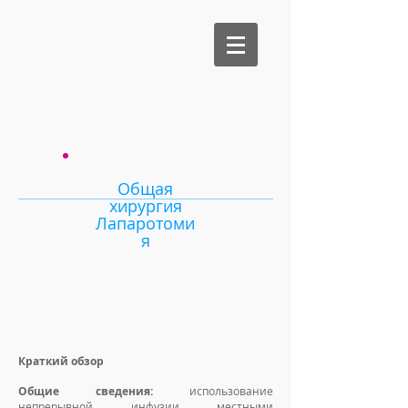
Би Медикал
Общая
хирургия
Лапаротоми
я
Внутрираневая инфузия
местной анестезии после
лапаротомии
Краткий обзор
Общие сведения:
использование
непрерывной инфузии местными