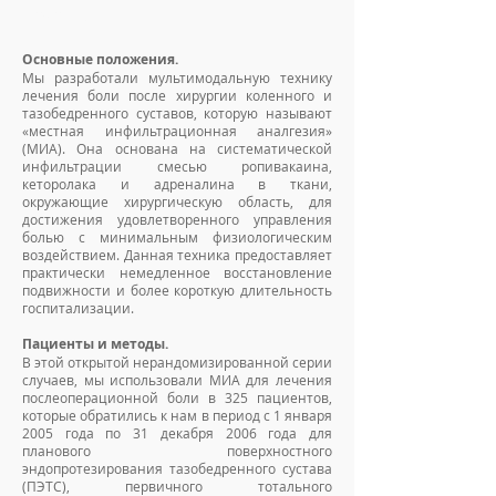
сустава
Основные положения.
Мы разработали мультимодальную технику
лечения боли после хирургии коленного и
тазобедренного суставов, которую называют
«местная инфильтрационная аналгезия»
(МИА). Она основана на систематической
инфильтрации смесью ропивакаина,
кеторолака и адреналина в ткани,
окружающие хирургическую область, для
достижения удовлетворенного управления
болью с минимальным физиологическим
воздействием. Данная техника предоставляет
практически немедленное восстановление
подвижности и более короткую длительность
госпитализации.
Пациенты и методы.
В этой открытой нерандомизированной серии
случаев, мы использовали МИА для лечения
послеоперационной боли в 325 пациентов,
которые обратились к нам в период с 1 января
2005 года по 31 декабря 2006 года для
планового поверхностного
эндопротезирования тазобедренного сустава
(ПЭТС), первичного тотального