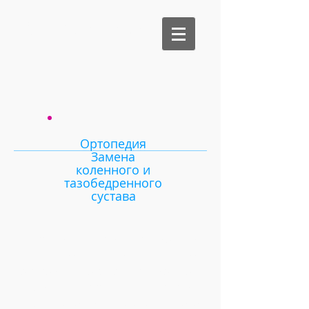
Би Медикал
Ортопедия
Замена
коленного и
тазобедренного
сустава
Местная инфильтрационная
аналгезия: техника лечения
острой послеоперационной
боли после хирургии
коленного и тазобедренного