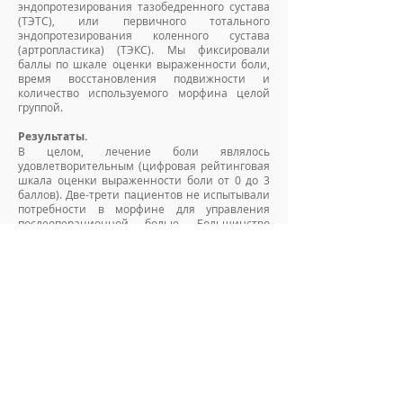
эндопротезирования тазобедренного сустава
(ТЭТС), или первичного тотального
эндопротезирования коленного сустава
(артропластика) (ТЭКС). Мы фиксировали
баллы по шкале оценки выраженности боли,
время восстановления подвижности и
количество используемого морфина целой
группой.
Результаты.
В целом, лечение боли являлось
удовлетворительным (цифровая рейтинговая
шкала оценки выраженности боли от 0 до 3
баллов). Две-трети пациентов не испытывали
потребности в морфине для управления
послеоперационной болью. Большинство
пациентов могли передвигаться с поддержкой
спустя 5-6 часов после операции;
самостоятельное передвижение
восстанавливалось спустя 13-22 часа после
операции. В некоторых случаях
ортостатическая гипотензия, тошнота и рвота
были ассоциированы с первым положением
стоя, тем не менее, другие побочные эффекты
были незначительными. 230 (71%) из 325
пациентов были выписаны после одной ночи,
проведенной в больнице.