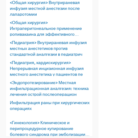
<Общая хирургия> Внутрираневая
инфузия местной анестезии после
лапаротомии
<Общая хирургия>
Интраперитонеальное применение
ропивакаина для эффективного
обезболивания пос
<Педиатрия> Внутрираневая инфузия
местных анестетиков против
стандартной аналгезии в педиатрич
<Педиатрия, кардиохирургия>
Непрерывная инцизионная инфузия
местного анестетика у пациентов пе
<Эндопротезирование> Местная
инфильтрационная аналгезия: техника
лечения острой послеоперацион
Инфильтрация раны при хирургических
операциях
<Гинекология> Клиническое и
перипроцедурное купирование
болевого синдрома при эмболизации