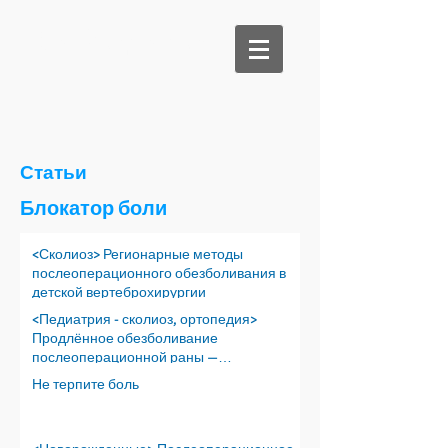
Би Медикал
Статьи
Блокатор боли
<Сколиоз> Регионарные методы
послеоперационного обезболивания в
детской вертеброхирургии
<Педиатрия - сколиоз, ортопедия>
Продлённое обезболивание
послеоперационной раны —
перспективы
Не терпите боль