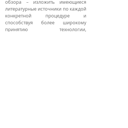
обзора – изложить имеющиеся 
литературные источники по каждой 
конкретной процедуре и 
способствуя более широкому 
принятию технологии, 
обеспечивающей инфильтрацию 
всех слоев ткани с помощью 
контролируемой и тщательно 
выполняемой процедуры.
Читать всю статью
Комментарии
Ваш комментарий...