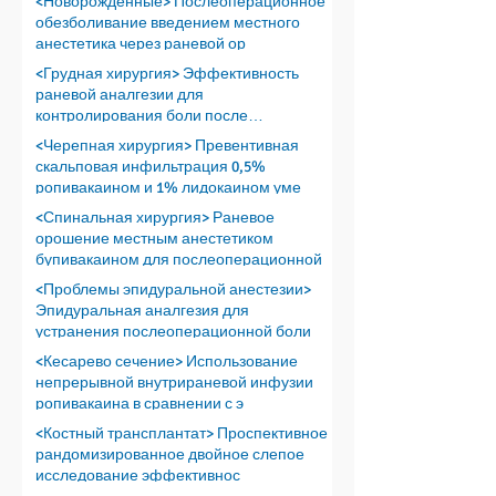
<Новорожденные> Послеоперационное
обезболивание введением местного
анестетика через раневой ор
<Грудная хирургия> Эффективность
раневой аналгезии для
контролирования боли после
проведения т
<Черепная хирургия> Превентивная
скальповая инфильтрация 0,5%
ропивакаином и 1% лидокаином уме
<Спинальная хирургия> Раневое
орошение местным анестетиком
бупивакаином для послеоперационной
<Проблемы эпидуральной анестезии>
Эпидуральная аналгезия для
устранения послеоперационной боли
<Кесарево сечение> Использование
непрерывной внутрираневой инфузии
ропивакаина в сравнении с э
<Костный трансплантат> Проспективное
рандомизированное двойное слепое
исследование эффективнос